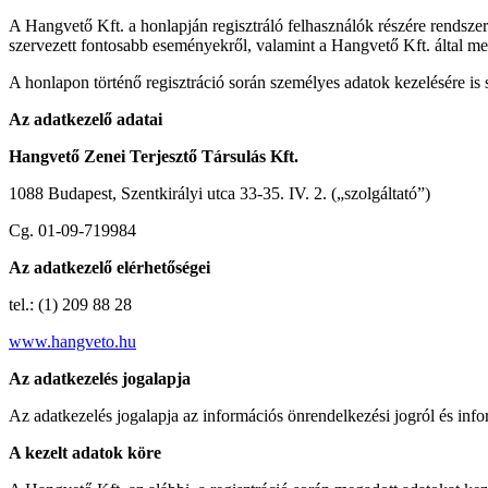
A Hangvető Kft. a honlapján regisztráló felhasználók részére rendszere
szervezett fontosabb eseményekről, valamint a Hangvető Kft. által meg
A honlapon történő regisztráció során személyes adatok kezelésére is s
Az adatkezelő adatai
Hangvető Zenei Terjesztő Társulás Kft.
1088 Budapest, Szentkirályi utca 33-35. IV. 2. („szolgáltató”)
Cg. 01-09-719984
Az adatkezelő elérhetőségei
tel.: (1) 209 88 28
www.hangveto.hu
Az adatkezelés jogalapja
Az adatkezelés jogalapja az információs önrendelkezési jogról és infor
A kezelt adatok köre