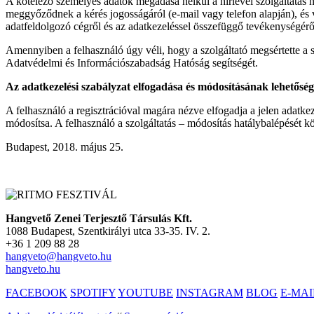
A kötelező személyes adatok megadása nélkül a hírlevél szolgáltatás 
meggyőződnek a kérés jogosságáról (e-mail vagy telefon alapján), és vá
adatfeldolgozó cégről és az adatkezeléssel összefüggő tevékenységéről
Amennyiben a felhasználó úgy véli, hogy a szolgáltató megsértette a sz
Adatvédelmi és Információszabadság Hatóság segítségét.
Az adatkezelési szabályzat elfogadása és módosításának lehetősé
A felhasználó a regisztrációval magára nézve elfogadja a jelen adatkezel
módosítsa. A felhasználó a szolgáltatás – módosítás hatálybalépését kö
Budapest, 2018. május 25.
Hangvető Zenei Terjesztő Társulás Kft.
1088 Budapest, Szentkirályi utca 33-35. IV. 2.
+36 1 209 88 28
hangveto@hangveto.hu
hangveto.hu
FACEBOOK
SPOTIFY
YOUTUBE
INSTAGRAM
BLOG
E-MAI