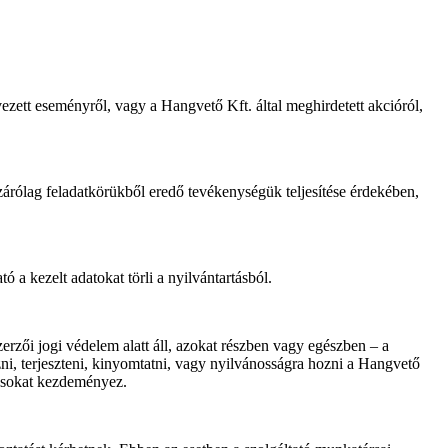
ezett eseményről, vagy a Hangvető Kft. által meghirdetett akcióról,
izárólag feladatkörükből eredő tevékenységük teljesítése érdekében,
tó a kezelt adatokat törli a nyilvántartásból.
erzői jogi védelem alatt áll, azokat részben vagy egészben – a
ni, terjeszteni, kinyomtatni, vagy nyilvánosságra hozni a Hangvető
árásokat kezdeményez.