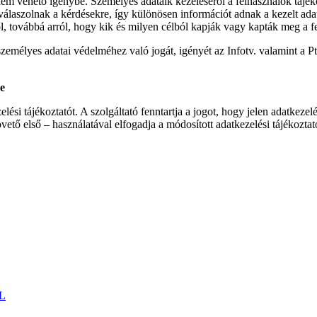
nem vehető igénybe. Személyes adataik kezeléséről a felhasználók tájék
laszolnak a kérdésekre, így különösen információt adnak a kezelt adatok
, továbbá arról, hogy kik és milyen célból kapják vagy kapták meg a fe
emélyes adatai védelméhez való jogát, igényét az Infotv. valamint a Ptk
ge
ési tájékoztatót. A szolgáltató fenntartja a jogot, hogy jelen adatkezelé
vető első – használatával elfogadja a módosított adatkezelési tájékoztat
L