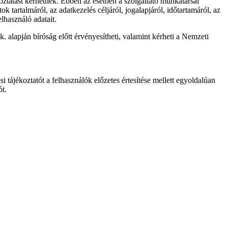
oztatást kérhetnek. Ebben az esetben a szolgáltató munkatársai
 tartalmáról, az adatkezelés céljáról, jogalapjáról, időtartamáról, az
lhasználó adatait.
. alapján bíróság előtt érvényesítheti, valamint kérheti a Nemzeti
si tájékoztatót a felhasználók előzetes értesítése mellett egyoldalúan
ót.