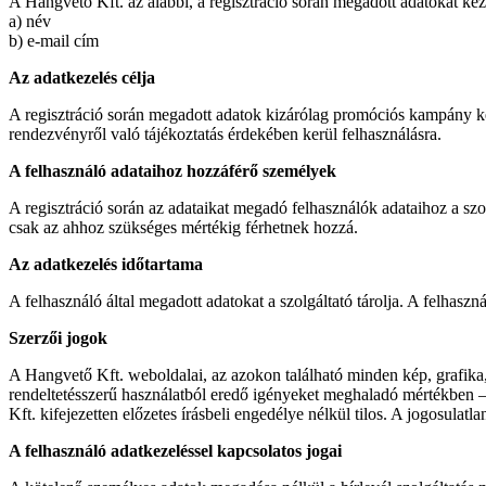
A Hangvető Kft. az alábbi, a regisztráció során megadott adatokat kez
a) név
b) e-mail cím
Az adatkezelés célja
A regisztráció során megadott adatok kizárólag promóciós kampány kere
rendezvényről való tájékoztatás érdekében kerül felhasználásra.
A felhasználó adataihoz hozzáférő személyek
A regisztráció során az adataikat megadó felhasználók adataihoz a szo
csak az ahhoz szükséges mértékig férhetnek hozzá.
Az adatkezelés időtartama
A felhasználó által megadott adatokat a szolgáltató tárolja. A felhaszná
Szerzői jogok
A Hangvető Kft. weboldalai, az azokon található minden kép, grafika, 
rendeltetésszerű használatból eredő igényeket meghaladó mértékben – 
Kft. kifejezetten előzetes írásbeli engedélye nélkül tilos. A jogosulat
A felhasználó adatkezeléssel kapcsolatos jogai