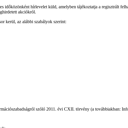
s időközönként hírlevelet küld, amelyben tájékoztatja a regisztrált felh
hirdetett akciókról.
or kerül, az alábbi szabályok szerint:
mációszabadságról szóló 2011. évi CXII. törvény (a továbbiakban: Infotv.