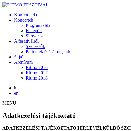
Konferencia
Koncertek
Programtábla
Fellépők
Showcase
A fesztiválról
Szervezők
Partnerek és Támogatók
Sajtó
Archívum
Ritmo 2016
Ritmo 2017
Ritmo 2018
hu
en
MENU
Adatkezelési tájékoztató
ADATKEZELÉSI TÁJÉKOZTATÓ HÍRLEVÉLKÜLDŐ SZ