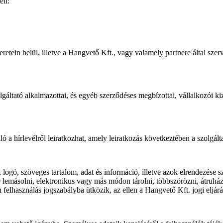
eli:
tein belül, illetve a Hangvető Kft., vagy valamely partnere által szerv
lgáltató alkalmazottai, és egyéb szerződéses megbízottai, vállalkozói k
ló a hírlevélről leiratkozhat, amely leiratkozás következtében a szolgálta
logó, szöveges tartalom, adat és információ, illetve azok elrendezése sz
lemásolni, elektronikus vagy más módon tárolni, többszörözni, átruház
lan felhasználás jogszabályba ütközik, az ellen a Hangvető Kft. jogi elj