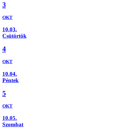
3
OKT
10.03.
Csütörtök
4
OKT
10.04.
Péntek
5
OKT
10.05.
Szombat