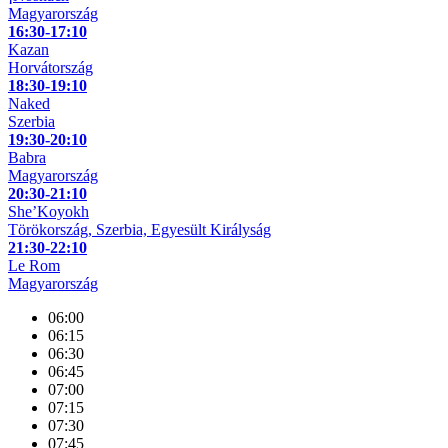
Magyarország
16:30-17:10
Kazan
Horvátország
18:30-19:10
Naked
Szerbia
19:30-20:10
Babra
Magyarország
20:30-21:10
She’Koyokh
Törökország, Szerbia, Egyesült Királyság
21:30-22:10
Le Rom
Magyarország
06:00
06:15
06:30
06:45
07:00
07:15
07:30
07:45