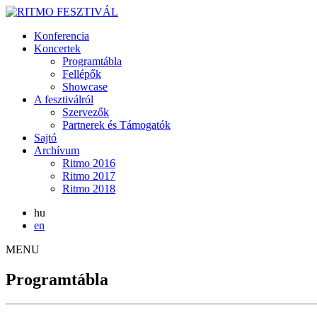
Konferencia
Koncertek
Programtábla
Fellépők
Showcase
A fesztiválról
Szervezők
Partnerek és Támogatók
Sajtó
Archívum
Ritmo 2016
Ritmo 2017
Ritmo 2018
hu
en
MENU
Programtábla